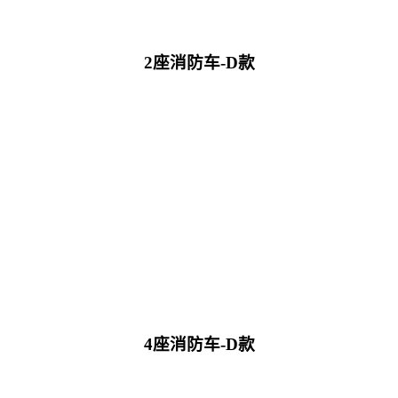
2座消防车-D款
4座消防车-D款