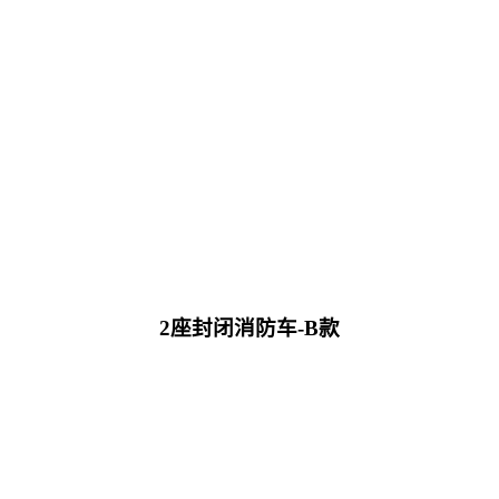
2座封闭消防车-B款